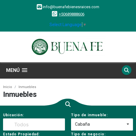
info@buenafebienesraices.com
+50689888606
Select Language
▼
MENÚ
Inicio
Inmuebles
Inmuebles
Ubicación:
Tipo de inmueble:
Cabaña
Estado Propiedad:
Tipo de negocio: