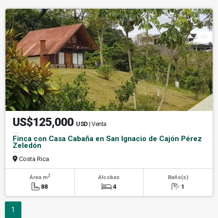
US$125,000
USD
| Venta
Finca con Casa Cabaña en San Ignacio de Cajón Pérez
Zeledón
Costa Rica
2
Área m
Alcobas
Baño(s)
88
4
1
1