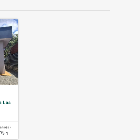
a Las
año(s)
1