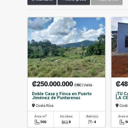
₡250.000.000
₡48
CRC
| Venta
Doble Casa y Finca en Puerto
¡TU 
Jiménez de Puntarenas
LA CE
Costa Rica
Costa
2
Área m
Alcobas
Baño(s)
Área 
500
8
4
9