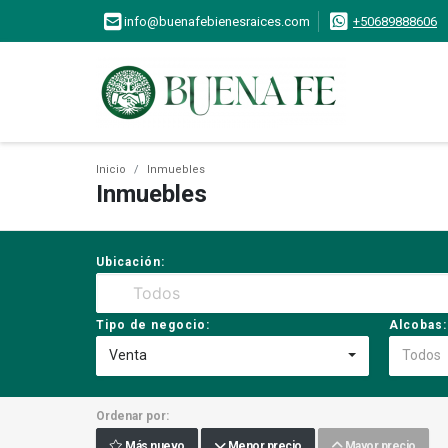
info@buenafebienesraices.com
+50689888606
Inicio
Inmuebles
Inmuebles
Ubicación:
Tipo de negocio:
Alcobas:
Venta
Todos
Ordenar por:
Más nuevo
Menor precio
Mayor precio