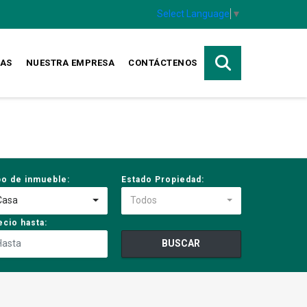
Select Language
▼
TAS
NUESTRA EMPRESA
CONTÁCTENOS
po de inmueble:
Estado Propiedad:
Casa
Todos
ecio hasta:
BUSCAR