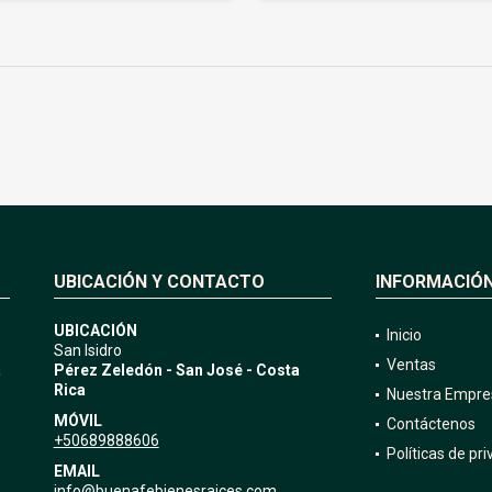
UBICACIÓN Y CONTACTO
INFORMACIÓ
UBICACIÓN
Inicio
San Isidro
Ventas
a
Pérez Zeledón - San José - Costa
Rica
Nuestra Empre
MÓVIL
Contáctenos
+50689888606
Políticas de pr
EMAIL
info@buenafebienesraices.com