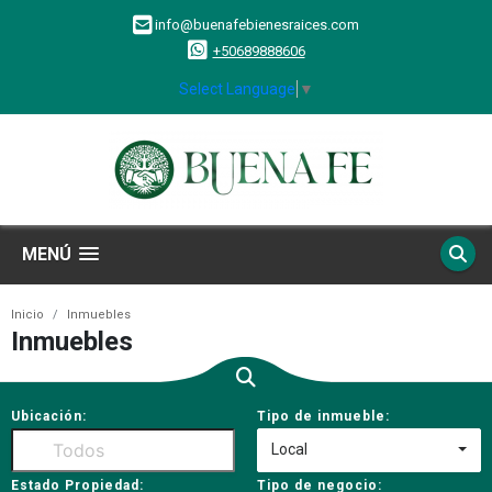
info@buenafebienesraices.com
+50689888606
Select Language
▼
MENÚ
Inicio
Inmuebles
Inmuebles
Ubicación:
Tipo de inmueble:
Local
Estado Propiedad:
Tipo de negocio: