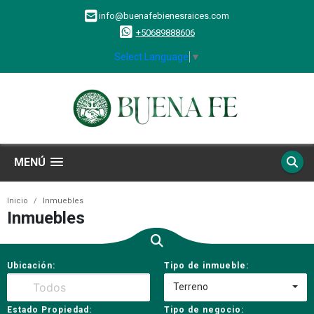
info@buenafebienesraices.com
+50689888606
Select Language
▼
MENÚ
Inicio
Inmuebles
Inmuebles
Ubicación:
Tipo de inmueble:
Terreno
Estado Propiedad:
Tipo de negocio: