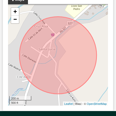
+
−
200 m
500 ft
Leaflet
| Wasi - ©
OpenStreetMap