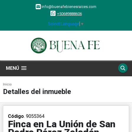
info@buenafebienesraices.com
+50689888606
Select Language
▼
MENÚ
Inicio
Detalles del inmueble
Código
. 9055364
Finca en La Unión de San