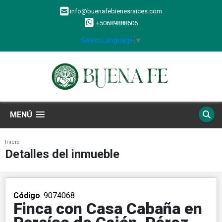
info@buenafebienesraices.com
+50689888606
Select Language
▼
MENÚ
Inicio
Detalles del inmueble
Código
. 9074068
Finca con Casa Cabaña en