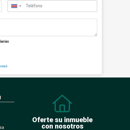
▼
iarias
cidad
N
Oferte su inmueble
con nosotros
sa