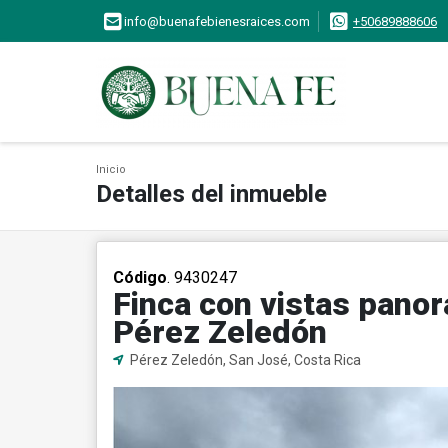
info@buenafebienesraices.com
+50689888606
Inicio
Detalles del inmueble
Código
. 9430247
Finca con vistas panor
Pérez Zeledón
Pérez Zeledón, San José, Costa Rica