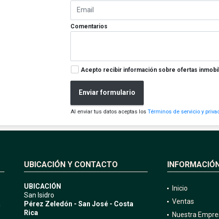
Comentarios
Acepto recibir información sobre ofertas inmobil
Enviar formulario
Al enviar tus datos aceptas los
Términos de servicio y priva
UBICACIÓN Y CONTACTO
INFORMACIÓ
UBICACIÓN
Inicio
San Isidro
Ventas
a
Pérez Zeledón - San José - Costa
Rica
Nuestra Empre