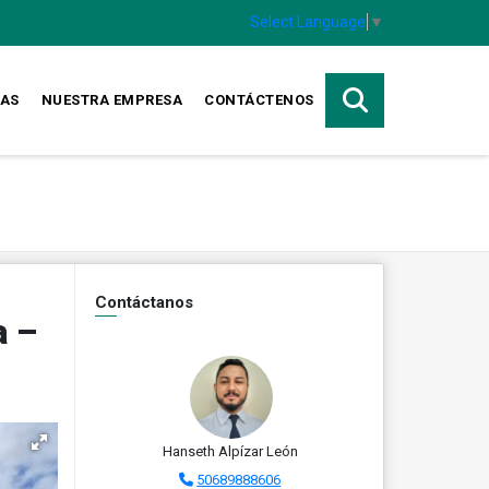
Select Language
▼
TAS
NUESTRA EMPRESA
CONTÁCTENOS
Contáctanos
a –
Hanseth Alpízar León
50689888606