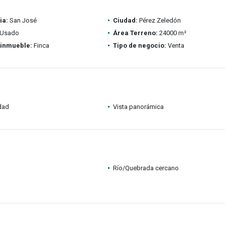
ia:
San José
Ciudad:
Pérez Zeledón
Usado
Área Terreno:
24000 m²
 inmueble:
Finca
Tipo de negocio:
Venta
idad
Vista panorámica
a
Río/Quebrada cercano