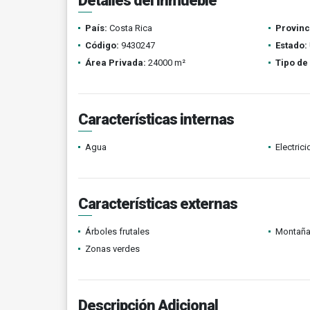
Detalles del inmueble
País:
Costa Rica
Provinc
Código:
9430247
Estado:
Área Privada:
24000 m²
Tipo de
Características internas
Agua
Electric
Características externas
Árboles frutales
Montañ
Zonas verdes
Descripción Adicional