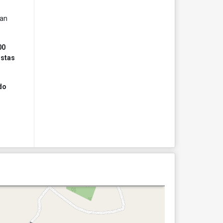
can
00
istas
do