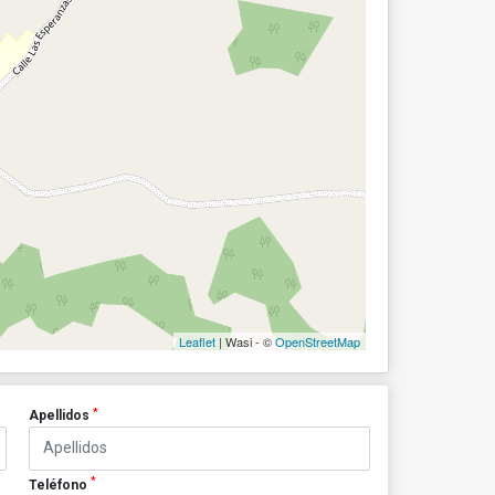
Leaflet
| Wasi - ©
OpenStreetMap
*
Apellidos
*
Teléfono