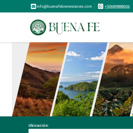
info@buenafebienesraices.com
+50689888606
Ubicación: