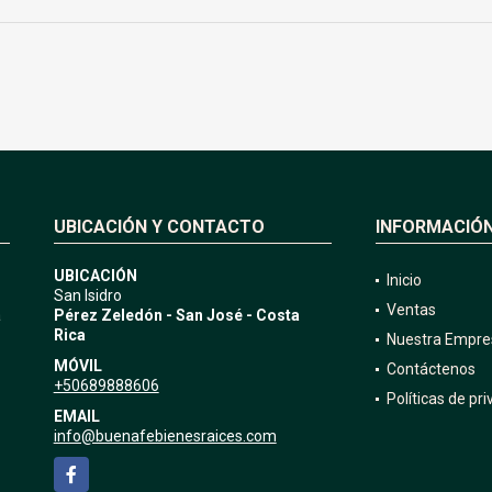
UBICACIÓN Y CONTACTO
INFORMACIÓ
UBICACIÓN
Inicio
San Isidro
Ventas
a
Pérez Zeledón - San José - Costa
Rica
Nuestra Empre
MÓVIL
Contáctenos
+50689888606
Políticas de pr
EMAIL
info@buenafebienesraices.com
Facebook