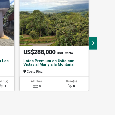
US$288,000
₡48.5
USD
| Venta
a Las
Lotes Premium en Uvita con
¡TU CAS
Vistas al Mar y a la Montaña
LA CENI
Costa Rica
Costa Ri
2
año(s)
Alcobas
Baño(s)
Área m
1
0
0
90