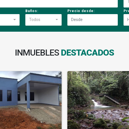
Baños:
Precio desde:
Pr
Todos
INMUEBLES
DESTACADOS