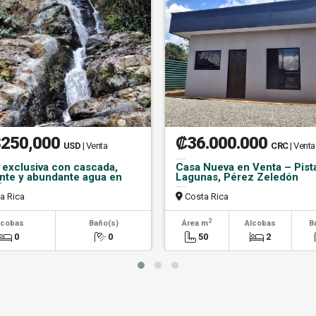
250,000
₡36.000.000
USD
| Venta
CRC
| Venta
 exclusiva con cascada,
Casa Nueva en Venta – Pist
nte y abundante agua en
Lagunas, Pérez Zeledón
jones
a Rica
Costa Rica
2
lcobas
Baño(s)
Área m
Alcobas
B
0
0
50
2