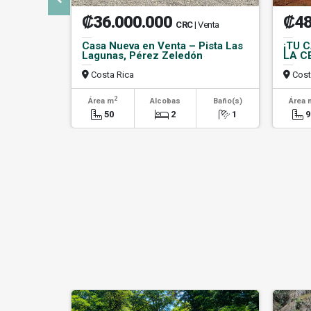
₡36.000.000
₡48
CRC
| Venta
Casa Nueva en Venta – Pista Las
¡TU 
Lagunas, Pérez Zeledón
LA C
Costa Rica
Cost
2
Área m
Alcobas
Baño(s)
Área 
50
2
1
9