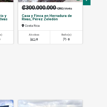
₡300.000.000
₡250.
CRC
| Venta
ío y
Casa y Finca en Herradura de
Doble Cas
Rivas
Rivas, Pérez Zeledón
Jiménez 
Costa Rica
Costa Ri
2
s)
Alcobas
Baño(s)
Área m
0
0
0
500