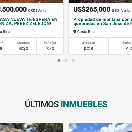
.500.000
US$265,000
CRC
| Venta
USD
| Venta
CASA NUEVA TE ESPERA EN
Propiedad de montaña con r
ENIZA, PÉREZ ZELEDÓN!
quebradas en San José de 
a Rica
Costa Rica
2
m
Alcobas
Baño(s)
Alcobas
Baño(
0
2
2
0
ÚLTIMOS
INMUEBLES