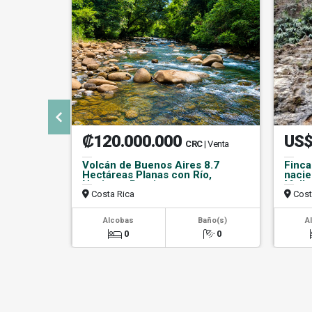
₡120.000.000
US$
CRC
| Venta
Volcán de Buenos Aires 8.7
Finca
Hectáreas Planas con Río,
nacie
Naciente Propia
Molle
Costa Rica
Cost
Alcobas
Baño(s)
A
0
0